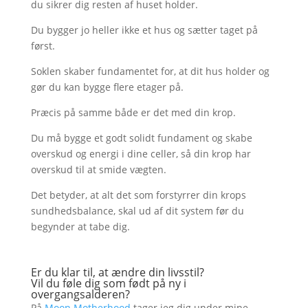
du sikrer dig resten af huset holder.
Du bygger jo heller ikke et hus og sætter taget på
først.
Soklen skaber fundamentet for, at dit hus holder og
gør du kan bygge flere etager på.
Præcis på samme både er det med din krop.
Du må bygge et godt solidt fundament og skabe
overskud og energi i dine celler, så din krop har
overskud til at smide vægten.
Det betyder, at alt det som forstyrrer din krops
sundhedsbalance, skal ud af dit system før du
begynder at tabe dig.
Er du klar til, at ændre din livsstil?
Vil du føle dig som født på ny i
overgangsalderen?
På
Moon Motherhood
tager
jeg dig under mine