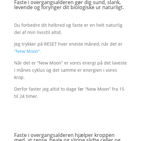
Faste i overgangsalderen gør dig sund, slank,
levende og forynger dit biologiske ur naturligt.
Du forbedre dit helbred og faste er en helt naturlig
del af min livsstil altid.
Jeg trykker på RESET hver eneste måned, når det er
“New Moon”.
Når det er “New Moon” er vores energi på det laveste
i månes cyklus og det samme er energien i vores
krop.
Derfor faster jeg altid to dage før “New Moon” fra 15
til 24 timer.
Faste i overgangsalderen hjælper kroppen
med, at rense, heale og slippe slidte celler og