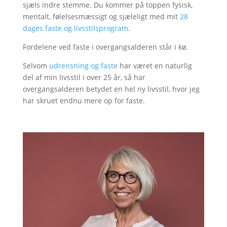
sjæls indre stemme. Du kommer på
toppen fysisk,
mentalt, følelsesmæssigt og sjæleligt med mit
28
dages faste og livsstilsprogram
.
Fordelene ved faste i overgangsalderen står i kø.
Selvom
udrensning og faste
har været en naturlig
del af min livsstil i over 25 år, så har
overgangsalderen betydet en hel ny livsstil, hvor jeg
har skruet endnu mere op for faste.