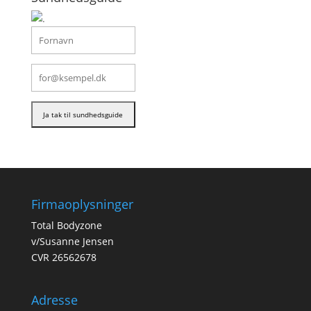
Firmaoplysninger
Total Bodyzone
v/Susanne Jensen
CVR 26562678
Adresse