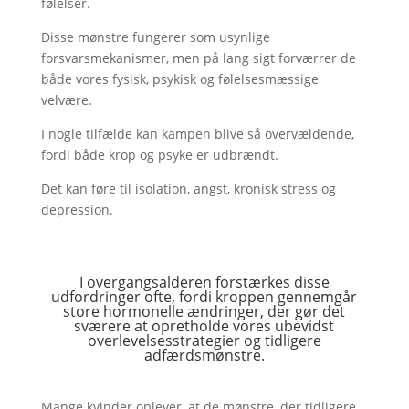
følelser.
Disse mønstre fungerer som usynlige
forsvarsmekanismer, men på lang sigt forværrer de
både vores fysisk, psykisk og følelsesmæssige
velvære.
I nogle tilfælde kan kampen blive så overvældende,
fordi både krop og psyke er udbrændt.
Det kan føre til isolation, angst, kronisk stress og
depression.
I overgangsalderen forstærkes disse
udfordringer ofte, fordi kroppen gennemgår
store hormonelle ændringer, der gør det
sværere at opretholde vores ubevidst
overlevelsesstrategier og tidligere
adfærdsmønstre.
Mange kvinder oplever, at de mønstre, der tidligere