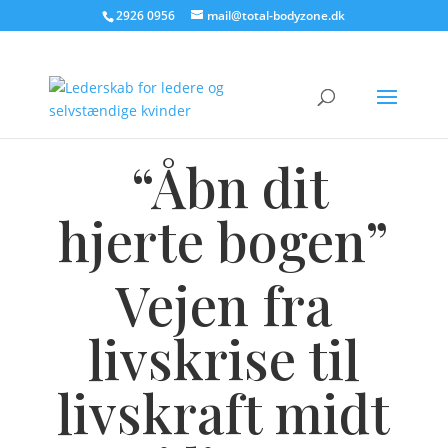
2926 0956
mail@total-bodyzone.dk
“Åbn dit
hjerte bogen”
Vejen fra
livskrise til
livskraft midt