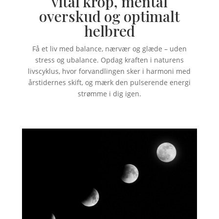
vital krop, mental
overskud og optimalt
helbred
Få et liv med balance, nærvær og glæde – uden
stress og ubalance. Opdag kraften i naturens
livscyklus, hvor forvandlingen sker i harmoni med
årstidernes skift, og mærk den pulserende energi
strømme i dig igen.