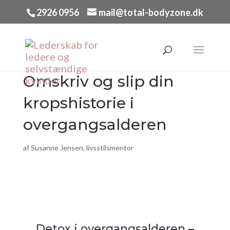
2926 0956
mail@total-bodyzone.dk
Omskriv og slip din
kropshistorie i
overgangsalderen
af
Susanne Jensen, livsstilsmentor
Detox i overgangsalderen –