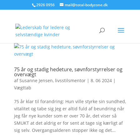
2926 0956
mail@total-bodyzone.dk
75 år og stadig hedeture, søvnforstyrrelser og
overvægt
af
Susanne Jensen, livsstilsmentor
|
8. 06 2024
|
Vægttab
75 år klar til forandring: Hun ville styrke sin sundhed,
vitalitet og tabe sig Jeg er altid fuld af beundring når
jeg får nye kunder som er over 70 år, det viser så
SMUKT at det aldrig er for sent at tage sig kærligt af
sig selv. Overgangsalderen stopper ikke og det...