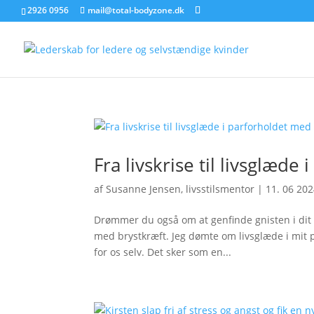
2926 0956
mail@total-bodyzone.dk
Fra livskrise til livsglæd
af
Susanne Jensen, livsstilsmentor
|
11. 06 20
Drømmer du også om at genfinde gnisten i dit 
med brystkræft. Jeg dømte om livsglæde i mit pa
for os selv. Det sker som en...