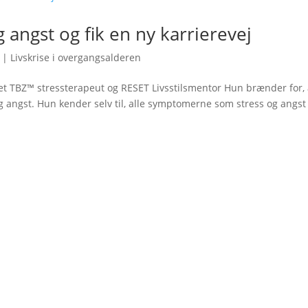
og angst og fik en ny karrierevej
|
Livskrise i overgangsalderen
ret TBZ™ stressterapeut og RESET Livsstilsmentor Hun brænder for, 
g angst. Hun kender selv til, alle symptomerne som stress og angst