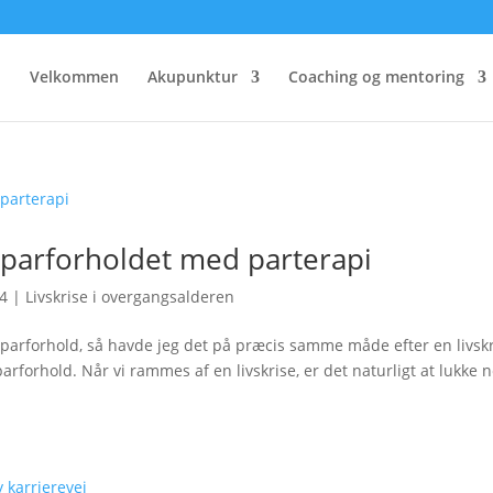
Velkommen
Akupunktur
Coaching og mentoring
e i parforholdet med parterapi
24
|
Livskrise i overgangsalderen
parforhold, så havde jeg det på præcis samme måde efter en livsk
rforhold. Når vi rammes af en livskrise, er det naturligt at lukke 