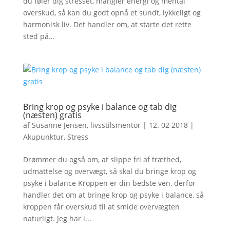
du føler dig stresset, mangler energi og mental
overskud, så kan du godt opnå et sundt, lykkeligt og
harmonisk liv. Det handler om, at starte det rette
sted på...
Bring krop og psyke i balance og tab dig
(næsten) gratis
af
Susanne Jensen, livsstilsmentor
|
12. 02 2018
|
Akupunktur
,
Stress
Drømmer du også om, at slippe fri af træthed,
udmattelse og overvægt, så skal du bringe krop og
psyke i balance Kroppen er din bedste ven, derfor
handler det om at bringe krop og psyke i balance, så
kroppen får overskud til at smide overvægten
naturligt. Jeg har i...