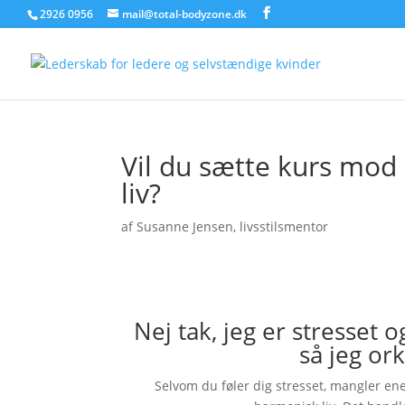
2926 0956
mail@total-bodyzone.dk
Vil du sætte kurs mod 
liv?
af
Susanne Jensen, livsstilsmentor
Nej tak, jeg er stresset
så jeg or
Selvom du føler dig stresset, mangler ene