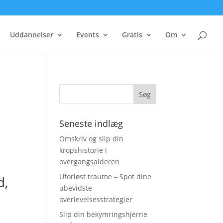
Uddannelser
Events
Gratis
Om
Seneste indlæg
Omskriv og slip din
kropshistorie i
overgangsalderen
Uforløst traume – Spot dine
d,
ubevidste
overlevelsesstrategier
Slip din bekymringshjerne