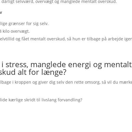
, dårligt selvværd, overvægt og manglede mentalt overskud.
iv
ge grænser for sig selv.
8 kilo overvægt.
tillid og fået mentalt overskud, så hun er tilbage på arbejde ige
 i stress, manglede energi og mentalt
skud alt for længe?
ilbage i kroppen og giver dig selv den rette omsorg, så vil du mærk
 kærlige skridt til livslang forvandling?