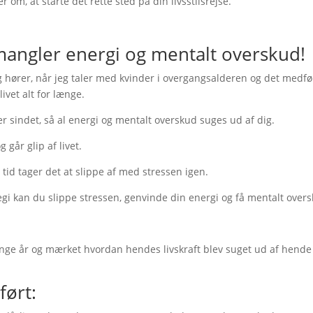
 om, at starte det rette sted på din livsstilsrejse.
 mangler energi og mentalt overskud!
g hører, når jeg taler med kvinder i overgangsalderen og det medfø
livet alt for længe.
r sindet, så al energi og mentalt overskud suges ud af dig.
 går glip af livet.
tid tager det at slippe af med stressen igen.
egi kan du slippe stressen, genvinde din energi og få mentalt over
mange år og mærket hvordan hendes livskraft blev suget ud af hend
ført: