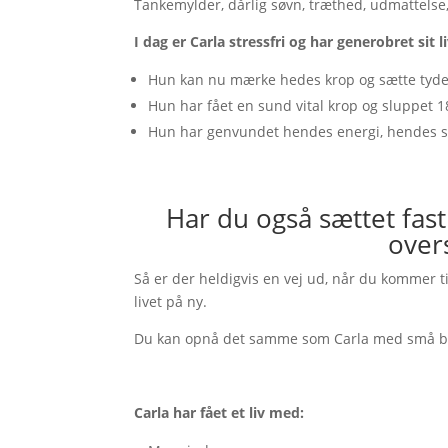
Tankemylder, dårlig søvn, træthed, udmattelse
I dag er Carla stressfri og har generobret sit l
Hun kan nu mærke hedes krop og sætte tydeli
Hun har fået en sund vital krop og sluppet 1
Hun har genvundet hendes energi, hendes selv
Har du også sættet fast
over
Så er der heldigvis en vej ud, når du kommer t
livet på ny.
Du kan opnå det samme som Carla med små blide
Carla har fået et liv med: