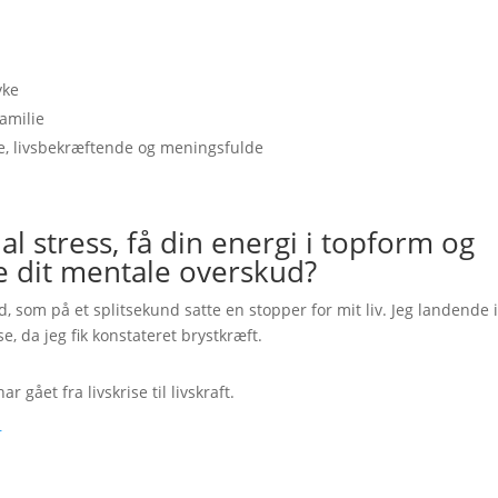
yke
familie
e, livsbekræftende og meningsfulde
e al stress, få din energi i topform og
 dit mentale overskud?
nd, som på et splitsekund satte en stopper for mit liv. Jeg landende 
se, da jeg fik konstateret brystkræft.
 gået fra livskrise til livskraft.
r