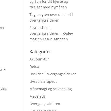
og åbn for dit hjerte og
følelser med nymånen
Tag magten over dit sind i
overgangsalderen
Søvnløshed i
rer
overgangsalderen – Oplev
magien i søvnløsheden
Kategorier
Akupunktur
Detox
skud
Livskrise i overgangsalderen
Livsstilsterapeut
e dag
Månemagi og selvhealing
Mavefedt
Overgangsalderen