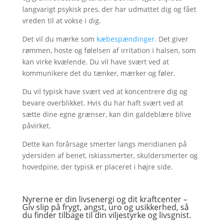
langvarigt psykisk pres, der har udmattet dig og fået
vreden til at vokse i dig.
Det vil du mærke som
kæbespændinger.
Det giver
rømmen, hoste og følelsen af irritation i halsen, som
kan virke kvælende. Du vil have svært ved at
kommunikere det du tænker, mærker og føler.
Du vil typisk have svært ved at koncentrere dig og
bevare overblikket. Hvis du har haft svært ved at
sætte dine egne grænser, kan din galdeblære blive
påvirket.
Dette kan forårsage smerter langs meridianen på
ydersiden af benet, iskiassmerter, skuldersmerter og
hovedpine, der typisk er placeret i højre side.
Nyrerne er din livsenergi og dit kraftcenter –
Giv slip på frygt, angst, uro og usikkerhed, så
du finder tilbage til din viljestyrke og livsgnist.