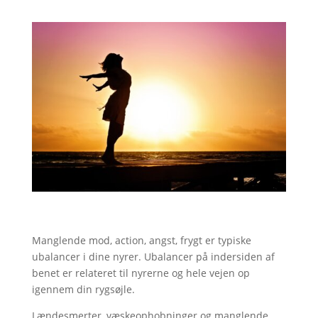
Manglende mod, action, angst, frygt er typiske
ubalancer i dine nyrer. Ubalancer på indersiden af
benet er relateret til nyrerne og hele vejen op
igennem din rygsøjle.
Lændesmerter, væskeophobninger og manglende