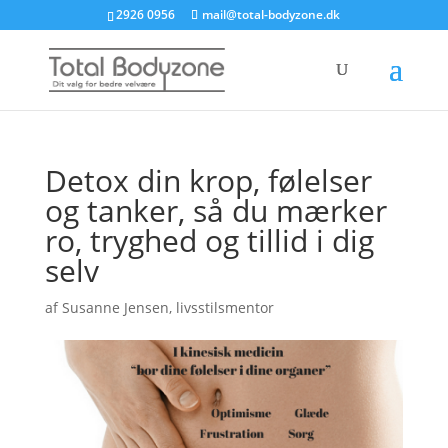
2926 0956
mail@total-bodyzone.dk
Detox din krop, følelser
og tanker, så du mærker
ro, tryghed og tillid i dig
selv
af
Susanne Jensen, livsstilsmentor