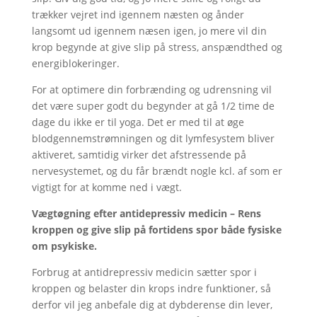
trækker vejret ind igennem næsten og ånder
langsomt ud igennem næsen igen, jo mere vil din
krop begynde at give slip på stress, anspændthed og
energiblokeringer.
For at optimere din forbrænding og udrensning vil
det være super godt du begynder at gå 1/2 time de
dage du ikke er til yoga. Det er med til at øge
blodgennemstrømningen og dit lymfesystem bliver
aktiveret, samtidig virker det afstressende på
nervesystemet, og du får brændt nogle kcl. af som er
vigtigt for at komme ned i vægt.
Vægtøgning efter antidepressiv medicin –
Rens
kroppen og give slip på fortidens spor både fysiske
om psykiske.
Forbrug at antidrepressiv medicin sætter spor i
kroppen og belaster din krops indre funktioner, så
derfor vil jeg anbefale dig at dybderense din lever,