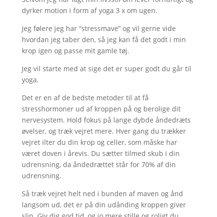
dyrker motion i form af yoga 3 x om ugen.
Jeg følere jeg har “stressmave” og vil gerne vide
hvordan jeg taber den, så jeg kan få det godt i min
krop igen og passe mit gamle tøj.
Jeg vil starte med at sige det er super godt du går til
yoga.
Det er en af de bedste metoder til at få
stresshormoner ud af kroppen på og berolige dit
nervesystem. Hold fokus på lange dybde åndedræts
øvelser, og træk vejret mere. Hver gang du trækker
vejret ilter du din krop og celler, som måske har
været doven i årevis. Du sætter tilmed skub i din
udrensning, da åndedrættet står for 70% af din
udrensning.
Så træk vejret helt ned i bunden af maven og ånd
langsom ud, det er på din udånding kroppen giver
slip. Giv dig god tid, og jo mere stille og roligt du