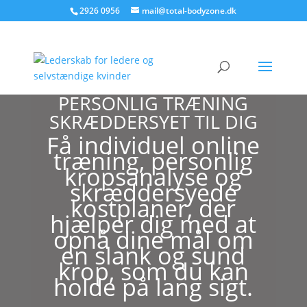
2926 0956
mail@total-bodyzone.dk
PERSONLIG TRÆNING
SKRÆDDERSYET TIL DIG
Få individuel online
træning, personlig
kropsanalyse og
skræddersyede
kostplaner, der
hjælper dig med at
opnå dine mål om
en slank og sund
krop, som du kan
holde på lang sigt.