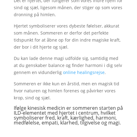
Det er hjertet, der fungerer som vores indre hjem for
sind og sjæl, ligesom månen, der stiger op som vores
dronning på himlen.
Hjertet symboliserer vores dybeste følelser, akkurat
som månen. Sommeren er derfor det perfekte
tidspunkt for at åbne op for din indre magiske kraft,
der bor i dit hjerte og sjæl.
Du kan lade denne magi udfolde sig, samtidig med
at du genskaber balance og finder harmoni i dig selv
gennem en vidunderlig
online healingsrejse
.
Sommeren er ikke kun en årstid, men en magisk tid
hvor naturen og himlen forenes og påvirker vores
krop, sind og sjæl.
Ifølge kinesisk medicin er sommeren starten på
ILD-elementet med hjertet i centrum, hvilket
symboliserer fred, kraft, kærlighed, harmoni,
medfølelse, empati, klarhed, tilgivelse og magi.