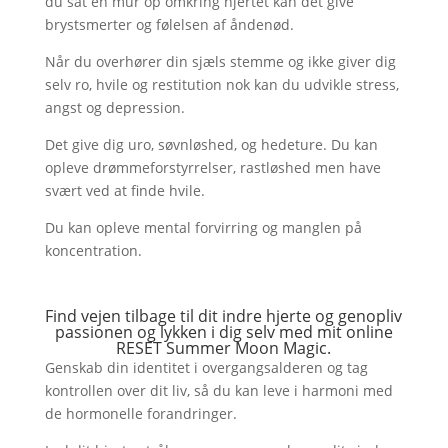
du sat en mur op omkring hjertet kan det give
brystsmerter og følelsen af åndenød.
Når du overhører din sjæls stemme og ikke giver dig
selv ro, hvile og restitution nok kan du udvikle stress,
angst og depression.
Det give dig uro, søvnløshed, og hedeture. Du kan
opleve drømmeforstyrrelser, rastløshed men have
svært ved at finde hvile.
Du kan opleve mental forvirring og manglen på
koncentration.
Find vejen tilbage til dit indre hjerte og genopliv
passionen og lykken i dig selv med mit online
RESET Summer Moon Magic.
Genskab din identitet i overgangsalderen og tag
kontrollen over dit liv, så du kan leve i harmoni med
de hormonelle forandringer.