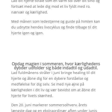
Lad dit hjerte stråle som en varm sol over dit sind og
fortsæt med at lede dig mod et liv fyldt med ro,
nærvær og kærlighed.
Med månen som ledestjerne og guide på himlen kan
du udnytte hendes livscyklus og finde tilbage til dit
hjerte igen og igen.
Opdag magien i sommeren, hvor kærlighedens
dybder udfolder sig både indadtil og udadtil.
Lad fuldmånens stråler i juni bringe healing til dit
hjerte og åbne dig for en dybere forståelse og
medfølelse for dig selv. Se med nye øjne på
kærligheden i dit liv og vær bevidst om at åbne dit
hjerte for livets skønhed.
Den 20. juni markerer sommersolhverv, årets
længste dag og en ekstraordinær aften under junis