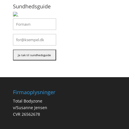
Sundhedsguide
Firmaoplysninger
Total Bodyzone
v/Susanne Jensen
CVR 26562678