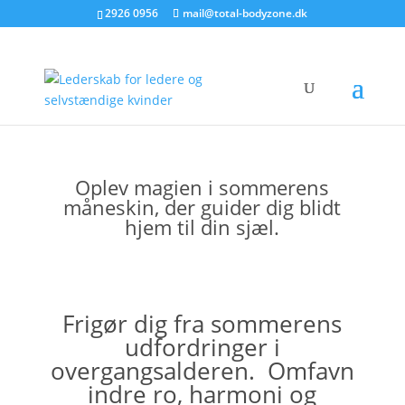
2926 0956
mail@total-bodyzone.dk
Oplev magien i sommerens
måneskin, der guider dig blidt
hjem til din sjæl.
Frigør dig fra sommerens
udfordringer i
overgangsalderen. Omfavn
indre ro, harmoni og