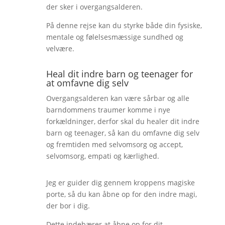
der sker i overgangsalderen.
På denne rejse kan du styrke både din fysiske,
mentale og følelsesmæssige sundhed og
velvære.
Heal dit indre barn og teenager for
at omfavne dig selv
Overgangsalderen kan være sårbar og alle
barndommens traumer komme i nye
forkældninger, derfor skal du healer dit indre
barn og teenager, så kan du omfavne dig selv
og fremtiden med selvomsorg og accept,
selvomsorg, empati og kærlighed.
Jeg er guider dig gennem kroppens magiske
porte, så du kan åbne op for den indre magi,
der bor i dig.
Dette indebærer at åbne op for dit