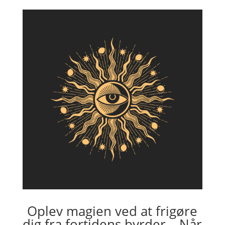
Oplev magien ved at frigøre
dig fra fortidens byrder – Når