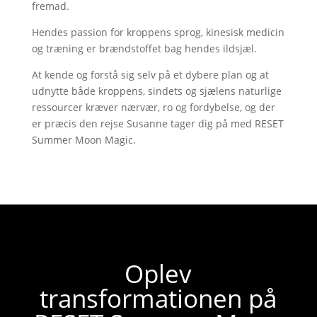
fremad.
Hendes passion for kroppens sprog, kinesisk medicin
og træning er brændstoffet bag hendes ildsjæl.
At kende og forstå sig selv på et dybere plan og at
udnytte både kroppens, sindets og sjælens naturlige
ressourcer kræver nærvær, ro og fordybelse, og der
er præcis den rejse Susanne tager dig på med RESET
Summer Moon Magic.
Oplev
transformationen på