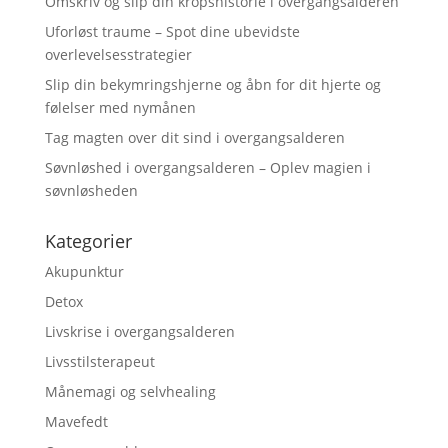
Omskriv og slip din kropshistorie i overgangsalderen
Uforløst traume – Spot dine ubevidste
overlevelsesstrategier
Slip din bekymringshjerne og åbn for dit hjerte og
følelser med nymånen
Tag magten over dit sind i overgangsalderen
Søvnløshed i overgangsalderen – Oplev magien i
søvnløsheden
Kategorier
Akupunktur
Detox
Livskrise i overgangsalderen
Livsstilsterapeut
Månemagi og selvhealing
Mavefedt