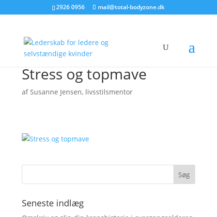
2926 0956
mail@total-bodyzone.dk
Stress og topmave
af
Susanne Jensen, livsstilsmentor
Seneste indlæg