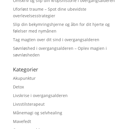
Omskriv og slip din kropshistorie i overgangsalderen
Uforløst traume – Spot dine ubevidste
overlevelsesstrategier
Slip din bekymringshjerne og åbn for dit hjerte og
følelser med nymånen
Tag magten over dit sind i overgangsalderen
Søvnløshed i overgangsalderen – Oplev magien i
søvnløsheden
Kategorier
Akupunktur
Detox
Livskrise i overgangsalderen
Livsstilsterapeut
Månemagi og selvhealing
Mavefedt