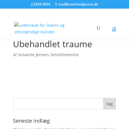
2926 0956
mail@total-bodyzone.dk
Ubehandlet traume
af
Susanne Jensen, livsstilsmentor
Seneste indlæg