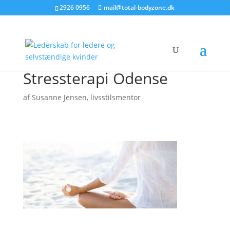
2926 0956
mail@total-bodyzone.dk
Stressterapi Odense
af
Susanne Jensen, livsstilsmentor