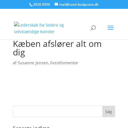
2926 0956
mail@total-bodyzone.dk
Kæben afslører alt om
dig
af
Susanne Jensen, livsstilsmentor