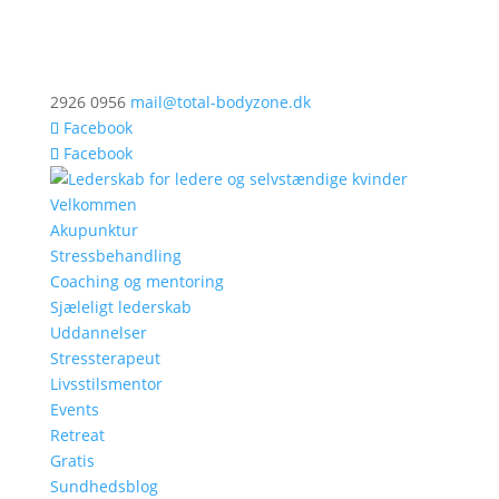
2926 0956
mail@total-bodyzone.dk
Facebook
Facebook
Velkommen
Akupunktur
Stressbehandling
Coaching og mentoring
Sjæleligt lederskab
Uddannelser
Stressterapeut
Livsstilsmentor
Events
Retreat
Gratis
Sundhedsblog