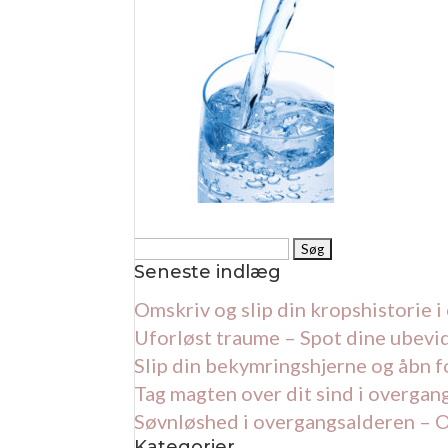
Søg
efter:
Seneste indlæg
Omskriv og slip din kropshistorie 
Uforløst traume – Spot dine ubevi
Slip din bekymringshjerne og åbn f
Tag magten over dit sind i overgan
Søvnløshed i overgangsalderen – 
Kategorier