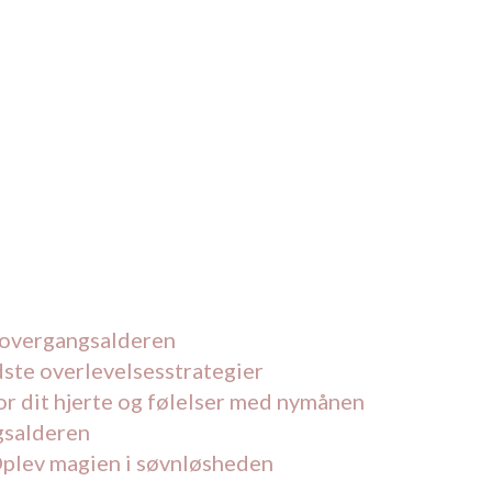
i overgangsalderen
dste overlevelsesstrategier
or dit hjerte og følelser med nymånen
gsalderen
Oplev magien i søvnløsheden