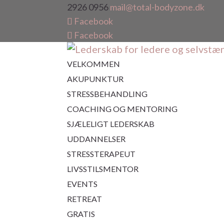
2926 0956
mail@total-bodyzone.dk
Facebook
Facebook
VELKOMMEN
AKUPUNKTUR
STRESSBEHANDLING
COACHING OG MENTORING
SJÆLELIGT LEDERSKAB
UDDANNELSER
STRESSTERAPEUT
LIVSSTILSMENTOR
EVENTS
RETREAT
GRATIS