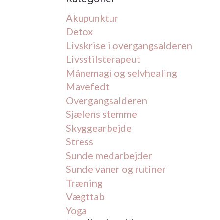
Akupunktur
Detox
Livskrise i overgangsalderen
Livsstilsterapeut
Månemagi og selvhealing
Mavefedt
Overgangsalderen
Sjælens stemme
Skyggearbejde
Stress
Sunde medarbejder
Sunde vaner og rutiner
Træning
Vægttab
Yoga