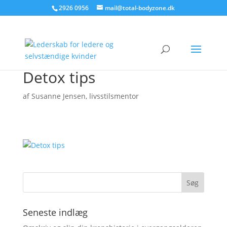
2926 0956
mail@total-bodyzone.dk
Detox tips
af
Susanne Jensen, livsstilsmentor
Seneste indlæg