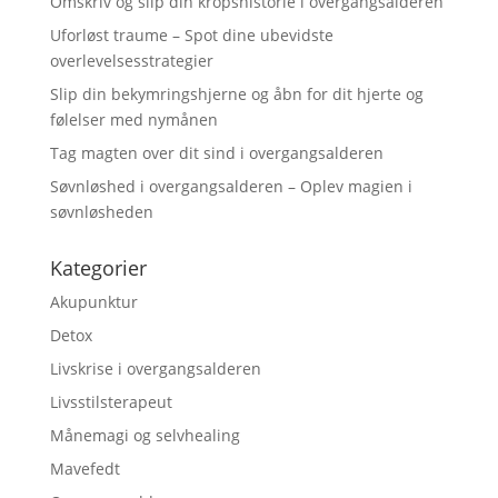
Omskriv og slip din kropshistorie i overgangsalderen
Uforløst traume – Spot dine ubevidste
overlevelsesstrategier
Slip din bekymringshjerne og åbn for dit hjerte og
følelser med nymånen
Tag magten over dit sind i overgangsalderen
Søvnløshed i overgangsalderen – Oplev magien i
søvnløsheden
Kategorier
Akupunktur
Detox
Livskrise i overgangsalderen
Livsstilsterapeut
Månemagi og selvhealing
Mavefedt