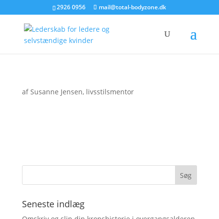
2926 0956
mail@total-bodyzone.dk
af
Susanne Jensen, livsstilsmentor
Seneste indlæg
Omskriv og slip din kropshistorie i overgangsalderen