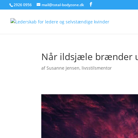
2926 0956
mail@total-bodyzone.dk
Når ildsjæle brænder 
af
Susanne Jensen, livsstilsmentor