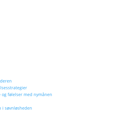
lderen
lsesstrategier
te og følelser med nymånen
n i søvnløsheden