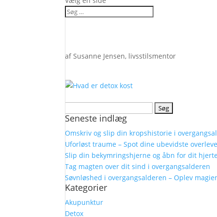
Vælg en side
af
Susanne Jensen, livsstilsmentor
Søg
Seneste indlæg
efter:
Omskriv og slip din kropshistorie i overgangsa
Uforløst traume – Spot dine ubevidste overleve
Slip din bekymringshjerne og åbn for dit hjer
Tag magten over dit sind i overgangsalderen
Søvnløshed i overgangsalderen – Oplev magie
Kategorier
Akupunktur
Detox