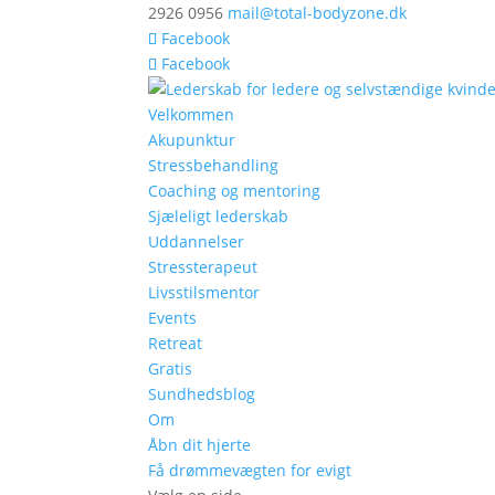
2926 0956
mail@total-bodyzone.dk
Facebook
Facebook
Velkommen
Akupunktur
Stressbehandling
Coaching og mentoring
Sjæleligt lederskab
Uddannelser
Stressterapeut
Livsstilsmentor
Events
Retreat
Gratis
Sundhedsblog
Om
Åbn dit hjerte
Få drømmevægten for evigt