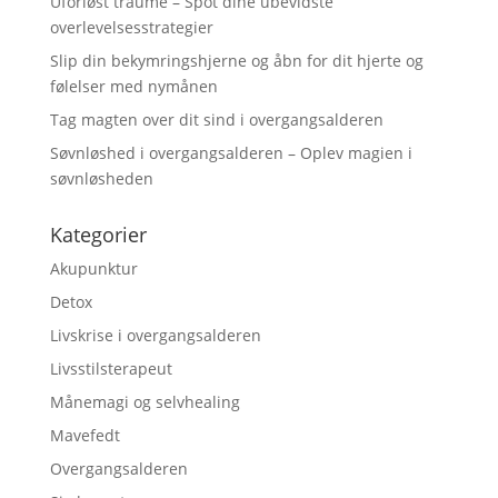
Uforløst traume – Spot dine ubevidste
overlevelsesstrategier
Slip din bekymringshjerne og åbn for dit hjerte og
følelser med nymånen
Tag magten over dit sind i overgangsalderen
Søvnløshed i overgangsalderen – Oplev magien i
søvnløsheden
Kategorier
Akupunktur
Detox
Livskrise i overgangsalderen
Livsstilsterapeut
Månemagi og selvhealing
Mavefedt
Overgangsalderen