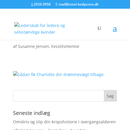
2926 0956
mail@total-bodyzone.dk
af
Susanne Jensen, livsstilsmentor
Seneste indlæg
Omskriv og slip din kropshistorie i overgangsalderen