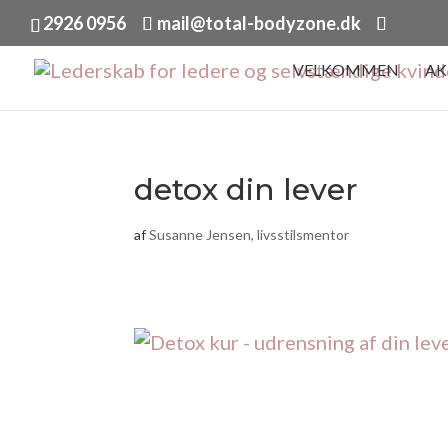
2926 0956
mail@total-bodyzone.dk
VELKOMMEN
AK
detox din lever
af
Susanne Jensen, livsstilsmentor