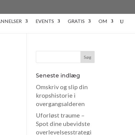
NNELSER
EVENTS
GRATIS
OM
Seneste indlæg
Omskriv og slip din
kropshistorie i
overgangsalderen
Uforløst traume –
Spot dine ubevidste
overlevelsesstrategi