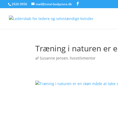
2926 0956
mail@total-bodyzone.dk
Træning i naturen er e
af
Susanne Jensen, livsstilsmentor