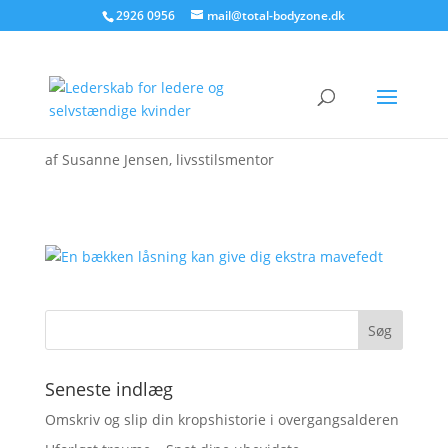
2926 0956
mail@total-bodyzone.dk
af
Susanne Jensen, livsstilsmentor
Seneste indlæg
Omskriv og slip din kropshistorie i overgangsalderen