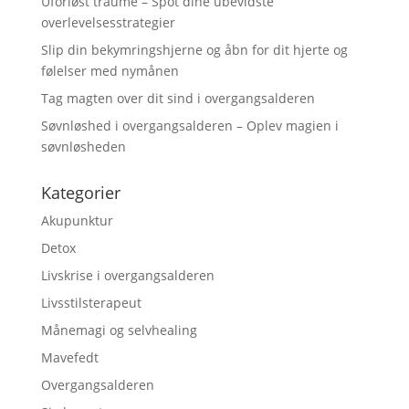
Uforløst traume – Spot dine ubevidste
overlevelsesstrategier
Slip din bekymringshjerne og åbn for dit hjerte og
følelser med nymånen
Tag magten over dit sind i overgangsalderen
Søvnløshed i overgangsalderen – Oplev magien i
søvnløsheden
Kategorier
Akupunktur
Detox
Livskrise i overgangsalderen
Livsstilsterapeut
Månemagi og selvhealing
Mavefedt
Overgangsalderen