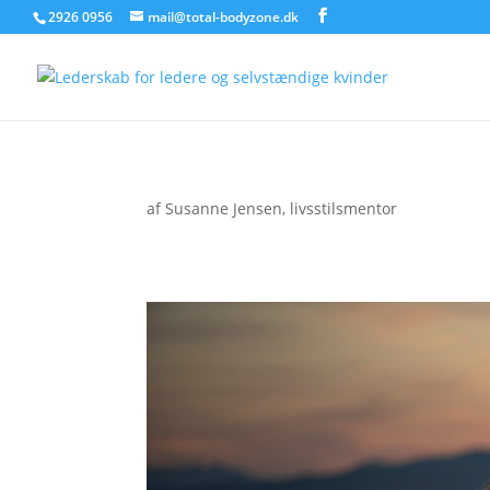
2926 0956
mail@total-bodyzone.dk
af
Susanne Jensen, livsstilsmentor