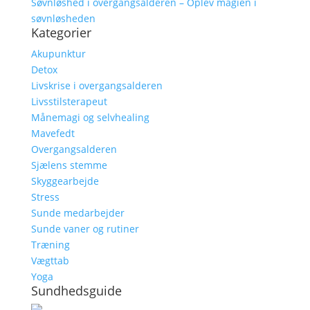
Søvnløshed i overgangsalderen – Oplev magien i
søvnløsheden
Kategorier
Akupunktur
Detox
Livskrise i overgangsalderen
Livsstilsterapeut
Månemagi og selvhealing
Mavefedt
Overgangsalderen
Sjælens stemme
Skyggearbejde
Stress
Sunde medarbejder
Sunde vaner og rutiner
Træning
Vægttab
Yoga
Sundhedsguide