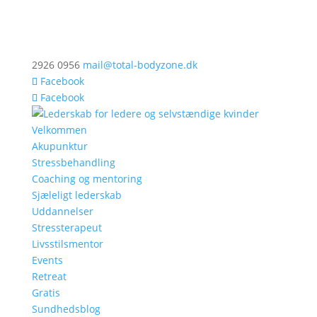
2926 0956
mail@total-bodyzone.dk
Facebook
Facebook
Velkommen
Akupunktur
Stressbehandling
Coaching og mentoring
Sjæleligt lederskab
Uddannelser
Stressterapeut
Livsstilsmentor
Events
Retreat
Gratis
Sundhedsblog