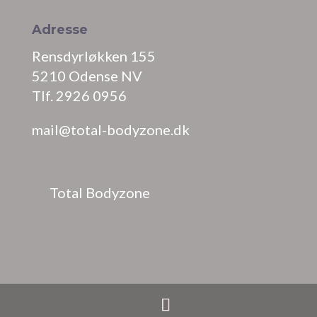
Adresse
Rensdyrløkken 155
5210 Odense NV
Tlf. 2926 0956
mail@total-bodyzone.dk
Total Bodyzone