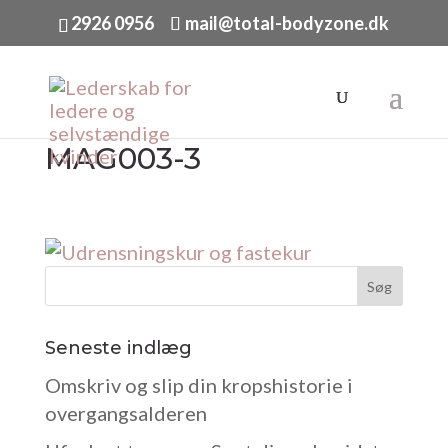
2926 0956
mail@total-bodyzone.dk
MAG003-3
Seneste indlæg
Omskriv og slip din kropshistorie i
overgangsalderen