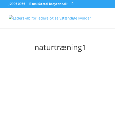
2926 0956
mail@total-bodyzone.dk
naturtræning1