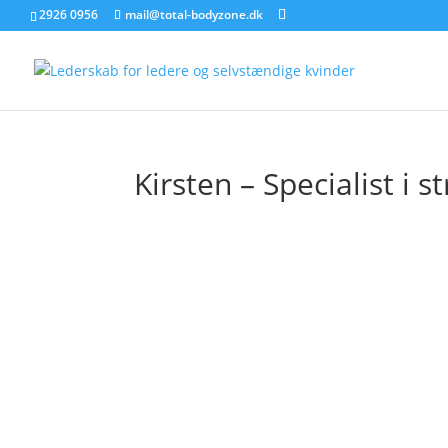
2926 0956
mail@total-bodyzone.dk
Kirsten – Specialist i s