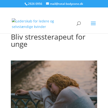
2926 0956
mail@total-bodyzone.dk
Bliv stressterapeut for
unge