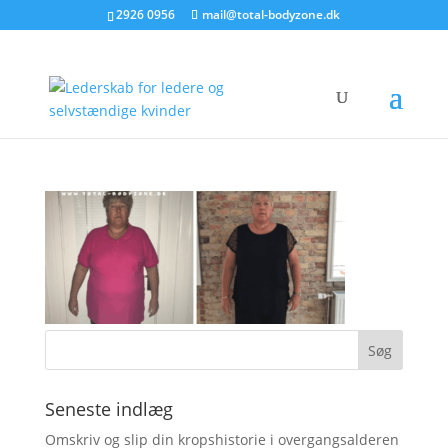
2926 0956
mail@total-bodyzone.dk
Seneste indlæg
Omskriv og slip din kropshistorie i overgangsalderen