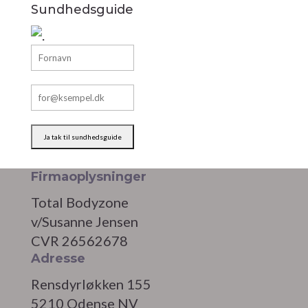
Sundhedsguide
Firmaoplysninger
Total Bodyzone
v/Susanne Jensen
CVR 26562678
Adresse
Rensdyrløkken 155
5210 Odense NV