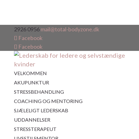
2926 0956
mail@total-bodyzone.dk
Facebook
Facebook
VELKOMMEN
AKUPUNKTUR
STRESSBEHANDLING
COACHING OG MENTORING
SJÆLELIGT LEDERSKAB
UDDANNELSER
STRESSTERAPEUT
LIVSSTILSMENTOR