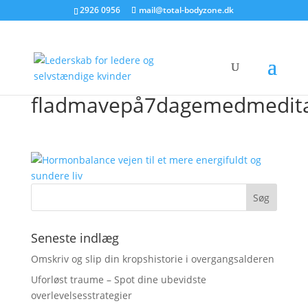
2926 0956
mail@total-bodyzone.dk
fladmavepå7dagemedmedita
Seneste indlæg
Omskriv og slip din kropshistorie i overgangsalderen
Uforløst traume – Spot dine ubevidste
overlevelsesstrategier