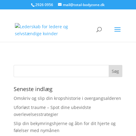
2926 0956
mail@total-bodyzone.dk
Seneste indlæg
Omskriv og slip din kropshistorie i overgangsalderen
Uforløst traume – Spot dine ubevidste
overlevelsesstrategier
Slip din bekymringshjerne og åbn for dit hjerte og
følelser med nymånen