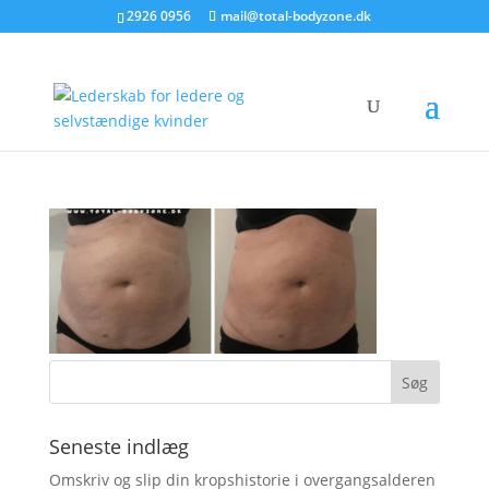
2926 0956
mail@total-bodyzone.dk
Seneste indlæg
Omskriv og slip din kropshistorie i overgangsalderen