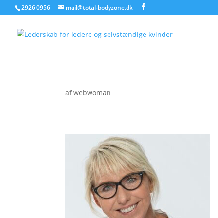
2926 0956
mail@total-bodyzone.dk
af
webwoman