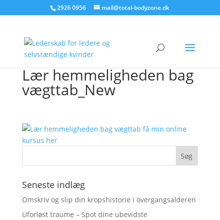
2926 0956
mail@total-bodyzone.dk
Lær hemmeligheden bag
vægttab_New
Seneste indlæg
Omskriv og slip din kropshistorie i overgangsalderen
Uforløst traume – Spot dine ubevidste