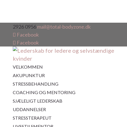
2926 0956
mail@total-bodyzone.dk
Facebook
Facebook
VELKOMMEN
AKUPUNKTUR
STRESSBEHANDLING
COACHING OG MENTORING
SJÆLELIGT LEDERSKAB
UDDANNELSER
STRESSTERAPEUT
LIVSSTILSMENTOR