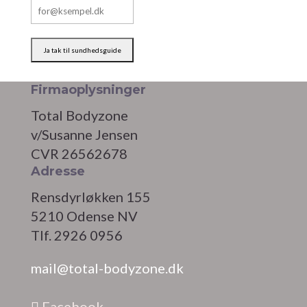
Firmaoplysninger
Total Bodyzone
v/Susanne Jensen
CVR 26562678
Adresse
Rensdyrløkken 155
5210 Odense NV
Tlf. 2926 0956
mail@total-bodyzone.dk
Facebook