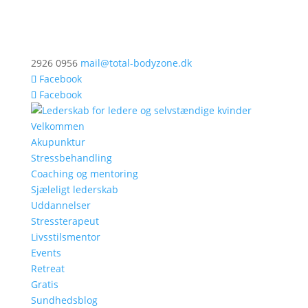
2926 0956
mail@total-bodyzone.dk
Facebook
Facebook
Velkommen
Akupunktur
Stressbehandling
Coaching og mentoring
Sjæleligt lederskab
Uddannelser
Stressterapeut
Livsstilsmentor
Events
Retreat
Gratis
Sundhedsblog