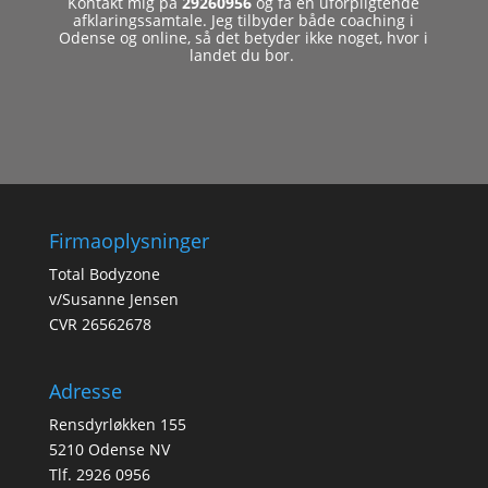
Kontakt mig på
29260956
og få en uforpligtende
afklaringssamtale. Jeg tilbyder både coaching i
Odense og online, så det betyder ikke noget, hvor i
landet du bor.
Firmaoplysninger
Total Bodyzone
v/Susanne Jensen
CVR 26562678
Adresse
Rensdyrløkken 155
5210 Odense NV
Tlf. 2926 0956