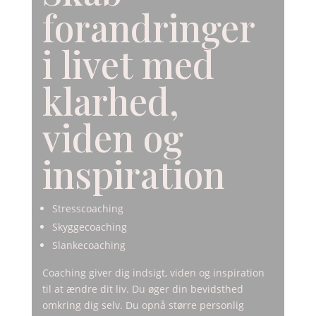
forandringer
i livet med
klarhed,
viden og
inspiration
Stresscoaching
Skyggecoaching
Slankecoaching
Coaching giver dig indsigt, viden og inspiration
til at ændre dit liv. Du øger din bevidsthed
omkring dig selv. Du opnå større personlig