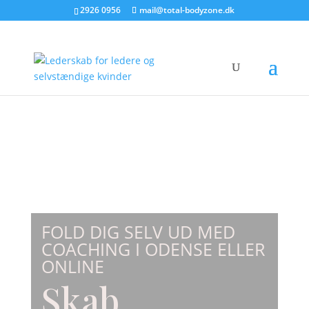
2926 0956
mail@total-bodyzone.dk
FOLD DIG SELV UD MED
COACHING I ODENSE ELLER
ONLINE
Skab