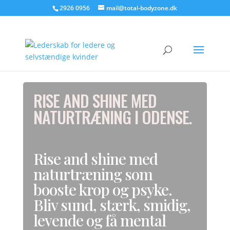
2926 0956
mail@total-bodyzone.dk
RISE AND SHINE MED
NATURTRÆNING I ODENSE.
Rise and shine med
naturtræning som
booste krop og psyke.
Bliv sund, stærk, smidig,
levende og få mental