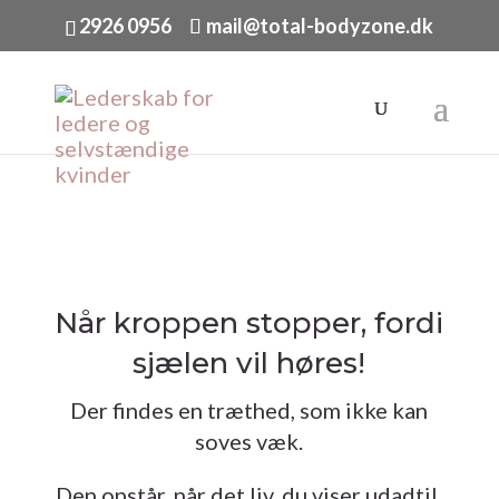
2926 0956
mail@total-bodyzone.dk
Når kroppen stopper, fordi
sjælen vil høres!
Der findes en træthed, som ikke kan
soves væk.
Den opstår, når det liv, du viser udadtil,