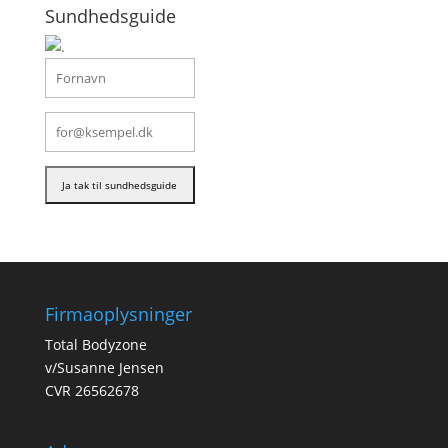
Sundhedsguide
Firmaoplysninger
Total Bodyzone
v/Susanne Jensen
CVR 26562678