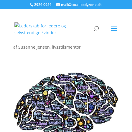
2926 0956
mail@total-bodyzone.dk
af
Susanne Jensen, livsstilsmentor