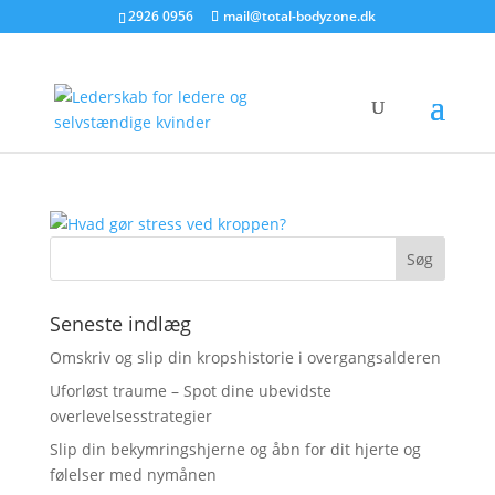
2926 0956
mail@total-bodyzone.dk
Seneste indlæg
Omskriv og slip din kropshistorie i overgangsalderen
Uforløst traume – Spot dine ubevidste
overlevelsesstrategier
Slip din bekymringshjerne og åbn for dit hjerte og
følelser med nymånen